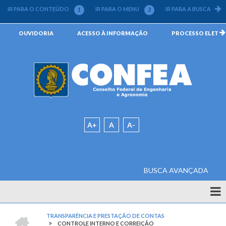
Pular
IR PARA O CONTEÚDO
IR PARA O MENU
IR PARA A BUSCA
1
2
3
para
o
Menu
OUVIDORIA
ACESSO À INFORMAÇÃO
PROCESSO ELETRÔN
conteúdo
da
principal
Barra
Padrão
A+
A
A-
BUSCA AVANÇADA
Quem
Somos
CONFEA
TRANSPARÊNCIA E PRESTAÇÃO DE CONTAS
-
CONTROLE INTERNO E CORREIÇÃO