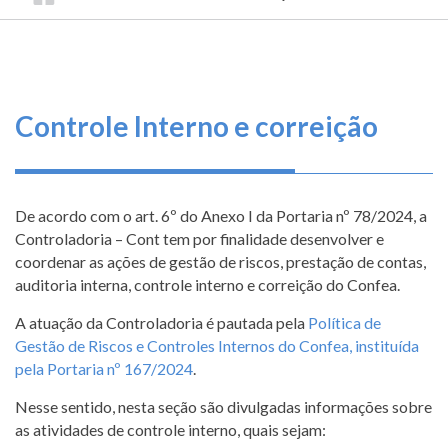
TRILHA
CONSELHO
O
FEDERAL
DE
que
DE
ENGENHARIA
fazemos
NAVEGAÇÃO
E
AGRONOMIA
Serviços
Controle Interno e correição
Informe-
se
De acordo com o art. 6º do Anexo I da Portaria nº 78/2024, a
Fale
Controladoria – Cont tem por finalidade desenvolver e
Conosco
coordenar as ações de gestão de riscos, prestação de contas,
auditoria interna, controle interno e correição do Confea.
Transparência
A atuação da Controladoria é pautada pela
Política de
e
Gestão de Riscos e Controles Internos do Confea, instituída
Prestação
pela Portaria nº 167/2024
.
de
Contas
Nesse sentido, nesta seção são divulgadas informações sobre
as atividades de controle interno, quais sejam: