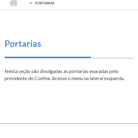
TRILHA
-
O
PORTARIAS
CONSELHO
DE
que
FEDERAL
DE
fazemos
NAVEGAÇÃO
ENGENHARIA
E
AGRONOMIA
Serviços
Portarias
Informe-
se
Nesta seção são divulgadas as portarias exaradas pelo
Fale
presidente do Confea. Acesse o menu na lateral esquerda.
Conosco
Transparência
Menu
e
sem
Prestação
divisão
de
Contas