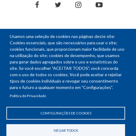
facebook
twitter
instagram
youtube
Usamos uma seleção de cookies nas páginas deste site:
NEWSLETTER
Cookies essenciais, que são necessários para usar o site;
cookies funcionais, que proporcionam maior facilidade de uso
E-
na utilização do site; cookies de desempenho, que usamos
mail
para gerar dados agregados sobre o uso e estatísticas do
site. Se você escolher "ACEITAR TODOS", você concorda
com o uso de todos os cookies. Você pode aceitar e rejeitar
tipos de cookies individuais e revogar seu consentimento
Endereço: SEPN 508, Bloco A
para o futuro a qualquer momento em "Configurações".
Ed. Confea - Engenheiro Francisco Saturnino de Brito Filho
Política de Privacidade
70740-541 - Brasília-DF
Telefone Geral: (61) 2105-3700
Horário de funcionamento: das 8h30 às 18h30
CONFIGURAÇÕES DE COOKIES
Política de Privacidade
Revogar consentimento de cookies
NEGAR TODOS