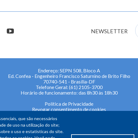
E
stagram
youtube
NEWSLETTER
m
Endereço: SEPN 508, Bloco A
Ed. Confea - Engenheiro Francisco Saturnino de Brito Filho
70740-541 - Brasília-DF
Telefone Geral: (61) 2105-3700
Horário de funcionamento: das 8h30 às 18h30
Política de Privacidade
Revogar consentimento de cookies
senciais, que são necessários
de de uso na utilização do site;
re o uso e estatísticas do site.
todos os cookies. Você pode