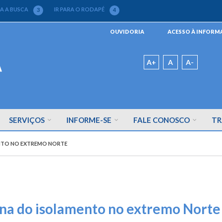
RA A BUSCA
IR PARA O RODAPÉ
3
4
Menu
OUVIDORIA
ACESSO À INFOR
da
Barra
Padrão
A+
A
A-
SERVIÇOS
INFORME-SE
FALE CONOSCO
TR
ENTO NO EXTREMO NORTE
ina do isolamento no extremo Norte