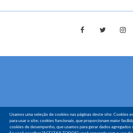
facebook
twitter
in
Usamos uma seleção de cookies nas páginas deste site: Cookies es
para usar o site; cookies funcionais, que proporcionam maior facilida
cookies de desempenho, que usamos para gerar dados agregados sob
Se você escolher "ACEITAR TODOS", você concorda com o uso de 