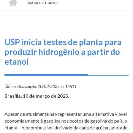
TRILHA
O
PARTIR DO ETANOL
DE
que
fazemos
NAVEGAÇÃO
Serviços
USP inicia testes de planta para
Informe-
produzir hidrogênio a partir do
se
etanol
Fale
Conosco
Última atualização:
10/03/2025 às 15h11
Transparência
Brasília, 10 de março de 2025.
e
Prestação
de
Apesar de atualmente não representar uma alternativa viável
Contas
economicamente à gasolina nos postos de gasolina do país, o
etanol – biocombustível derivado da cana de açúcar, adotado