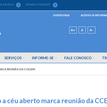
RA A BUSCA
IR PARA O RODAPÉ
3
4
Menu
OUVIDORIA
ACESSO À INFOR
da
Barra
Padrão
A+
A
A-
SERVIÇOS
INFORME-SE
FALE CONOSCO
TR
MARCA REUNIÃO DA CCEGEM
ro a céu aberto marca reunião da C