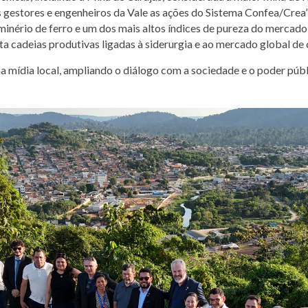
s gestores e engenheiros da Vale as ações do Sistema Confea/Cre
minério de ferro e um dos mais altos índices de pureza do mercad
nta cadeias produtivas ligadas à siderurgia e ao mercado global d
mídia local, ampliando o diálogo com a sociedade e o poder públ