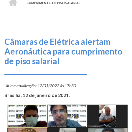
TRILHA
O
CUMPRIMENTO DE PISO SALARIAL
DE
que
fazemos
NAVEGAÇÃO
Serviços
Câmaras de Elétrica alertam
Informe-
Aeronáutica para cumprimento
se
de piso salarial
Fale
Conosco
Última atualização:
12/01/2022 às 17h30
Transparência
Brasília, 12 de janeiro de 2021.
e
Prestação
de
Contas