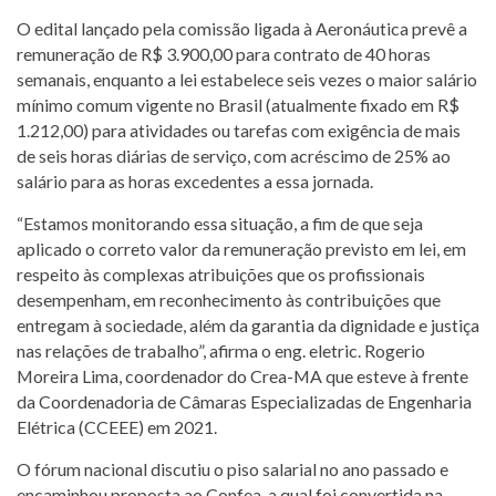
O edital lançado pela comissão ligada à Aeronáutica prevê a
remuneração de R$ 3.900,00 para contrato de 40 horas
semanais, enquanto a lei estabelece seis vezes o maior salário
mínimo comum vigente no Brasil (atualmente fixado em R$
1.212,00) para atividades ou tarefas com exigência de mais
de seis horas diárias de serviço, com acréscimo de 25% ao
salário para as horas excedentes a essa jornada.
“Estamos monitorando essa situação, a fim de que seja
aplicado o correto valor da remuneração previsto em lei, em
respeito às complexas atribuições que os profissionais
desempenham, em reconhecimento às contribuições que
entregam à sociedade, além da garantia da dignidade e justiça
nas relações de trabalho”, afirma o eng. eletric. Rogerio
Moreira Lima, coordenador do Crea-MA que esteve à frente
da Coordenadoria de Câmaras Especializadas de Engenharia
Elétrica (CCEEE) em 2021.
O fórum nacional discutiu o piso salarial no ano passado e
encaminhou proposta ao Confea, a qual foi convertida na