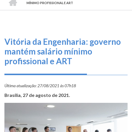
TRILHA
O
MÍNIMO PROFISSIONAL E ART
DE
que
fazemos
NAVEGAÇÃO
Serviços
Vitória da Engenharia: governo
Informe-
mantém salário mínimo
se
profissional e ART
Fale
Conosco
Última atualização:
27/08/2021 às 07h18
Transparência
Brasília, 27 de agosto de 2021.
e
Prestação
de
Contas