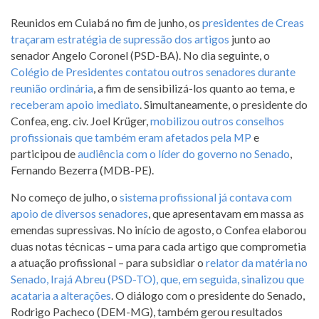
Reunidos em Cuiabá no fim de junho, os
presidentes de Creas
traçaram estratégia de supressão dos artigos
junto ao
senador Angelo Coronel (PSD-BA). No dia seguinte, o
Colégio de Presidentes contatou outros senadores durante
reunião ordinária
, a fim de sensibilizá-los quanto ao tema, e
receberam apoio imediato
. Simultaneamente, o presidente do
Confea, eng. civ. Joel Krüger,
mobilizou outros conselhos
profissionais que também eram afetados pela MP
e
participou de
audiência com o líder do governo no Senado
,
Fernando Bezerra (MDB-PE).
No começo de julho, o
sistema profissional já contava com
apoio de diversos senadores
, que apresentavam em massa as
emendas supressivas. No início de agosto, o Confea elaborou
duas notas técnicas – uma para cada artigo que comprometia
a atuação profissional – para subsidiar o
relator da matéria no
Senado, Irajá Abreu (PSD-TO), que, em seguida, sinalizou que
acataria a alterações
. O diálogo com o presidente do Senado,
Rodrigo Pacheco (DEM-MG), também gerou resultados