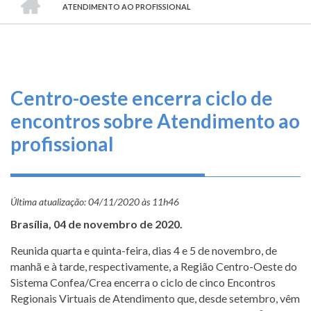
TRILHA
O
ATENDIMENTO AO PROFISSIONAL
DE
que
fazemos
NAVEGAÇÃO
Serviços
Centro-oeste encerra ciclo de
Informe-
encontros sobre Atendimento ao
se
profissional
Fale
Conosco
Última atualização:
04/11/2020 às 11h46
Transparência
Brasília, 04 de novembro de 2020.
e
Prestação
Reunida quarta e quinta-feira, dias 4 e 5 de novembro, de
de
manhã e à tarde, respectivamente, a Região Centro-Oeste do
Contas
Sistema Confea/Crea encerra o ciclo de cinco Encontros
Regionais Virtuais de Atendimento que, desde setembro, vêm