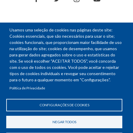
Usamos uma seleção de cookies nas páginas deste site:
NEWSLETTER
Cookies essenciais, que são necessários para usar o site;
cookies funcionais, que proporcionam maior facilidade de uso
E-
na utilização do site; cookies de desempenho, que usamos
mail
para gerar dados agregados sobre o uso e estatísticas do
site. Se você escolher "ACEITAR TODOS", você concorda
com o uso de todos os cookies. Você pode aceitar e rejeitar
tipos de cookies individuais e revogar seu consentimento
Endereço: SEPN 508, Bloco A
para o futuro a qualquer momento em "Configurações".
Ed. Confea - Engenheiro Francisco Saturnino de Brito Filho
Política de Privacidade
70740-541 - Brasília-DF
Telefone Geral: (61) 2105-3700
Horário de funcionamento: das 8h30 às 18h30
CONFIGURAÇÕES DE COOKIES
Política de Privacidade
Revogar consentimento de cookies
NEGAR TODOS