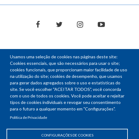
facebook
twitter
instagram
youtube
Usamos uma seleção de cookies nas páginas deste site:
NEWSLETTER
Cookies essenciais, que são necessários para usar o site;
cookies funcionais, que proporcionam maior facilidade de uso
E-
na utilização do site; cookies de desempenho, que usamos
mail
para gerar dados agregados sobre o uso e estatísticas do
site. Se você escolher "ACEITAR TODOS", você concorda
com o uso de todos os cookies. Você pode aceitar e rejeitar
tipos de cookies individuais e revogar seu consentimento
Endereço: SEPN 508, Bloco A
para o futuro a qualquer momento em "Configurações".
Ed. Confea - Engenheiro Francisco Saturnino de Brito Filho
Política de Privacidade
70740-541 - Brasília-DF
Telefone Geral: (61) 2105-3700
Horário de funcionamento: das 8h30 às 18h30
CONFIGURAÇÕES DE COOKIES