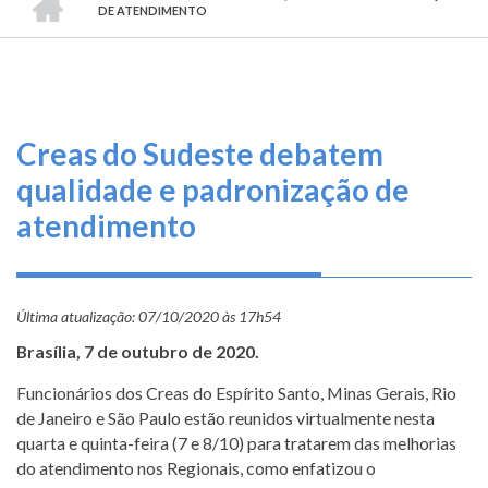
TRILHA
O
DE ATENDIMENTO
DE
que
fazemos
NAVEGAÇÃO
Serviços
Creas do Sudeste debatem
Informe-
qualidade e padronização de
se
atendimento
Fale
Conosco
Última atualização:
07/10/2020 às 17h54
Transparência
Brasília, 7 de outubro de 2020.
e
Prestação
Funcionários dos Creas do Espírito Santo, Minas Gerais, Rio
de
de Janeiro e São Paulo estão reunidos virtualmente nesta
Contas
quarta e quinta-feira (7 e 8/10) para tratarem das melhorias
do atendimento nos Regionais, como enfatizou o