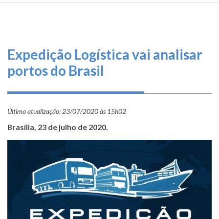
TRILHA
O
DE
que
fazemos
NAVEGAÇÃO
Expedição Logística vai analisar
Serviços
portos do Brasil
Informe-
se
Última atualização:
23/07/2020 às 15h02
Fale
Conosco
Brasília, 23 de julho de 2020.
Transparência
e
Prestação
de
Contas