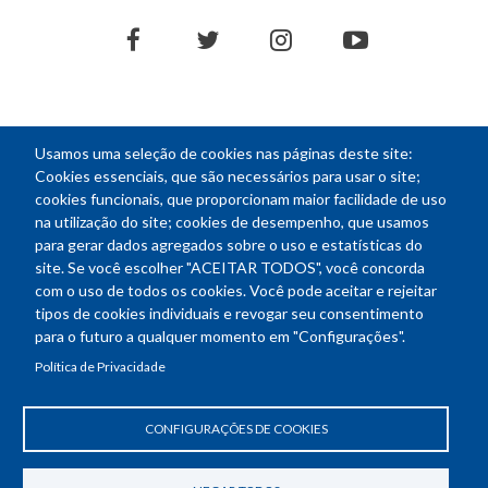
facebook
twitter
instagram
youtube
Usamos uma seleção de cookies nas páginas deste site:
NEWSLETTER
Cookies essenciais, que são necessários para usar o site;
cookies funcionais, que proporcionam maior facilidade de uso
E-
na utilização do site; cookies de desempenho, que usamos
mail
para gerar dados agregados sobre o uso e estatísticas do
site. Se você escolher "ACEITAR TODOS", você concorda
com o uso de todos os cookies. Você pode aceitar e rejeitar
tipos de cookies individuais e revogar seu consentimento
Endereço: SEPN 508, Bloco A
para o futuro a qualquer momento em "Configurações".
Ed. Confea - Engenheiro Francisco Saturnino de Brito Filho
Política de Privacidade
70740-541 - Brasília-DF
Telefone Geral: (61) 2105-3700
Horário de funcionamento: das 8h30 às 18h30
CONFIGURAÇÕES DE COOKIES
Política de Privacidade
Revogar consentimento de cookies