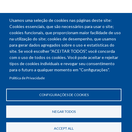
Usamos uma seleção de cookies nas páginas deste site:
NEWSLETTER
Cookies essenciais, que são necessários para usar o site;
cookies funcionais, que proporcionam maior facilidade de uso
E-
na utilização do site; cookies de desempenho, que usamos
mail
para gerar dados agregados sobre o uso e estatísticas do
site. Se você escolher "ACEITAR TODOS", você concorda
com o uso de todos os cookies. Você pode aceitar e rejeitar
tipos de cookies individuais e revogar seu consentimento
Endereço: SEPN 508, Bloco A
para o futuro a qualquer momento em "Configurações".
Ed. Confea - Engenheiro Francisco Saturnino de Brito Filho
Política de Privacidade
70740-541 - Brasília-DF
Telefone Geral: (61) 2105-3700
Horário de funcionamento: das 8h30 às 18h30
CONFIGURAÇÕES DE COOKIES
Política de Privacidade
Revogar consentimento de cookies
NEGAR TODOS
ACCEPT ALL