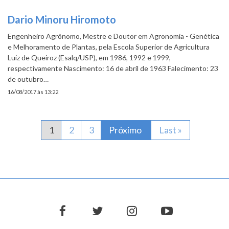
Dario Minoru Hiromoto
Engenheiro Agrônomo, Mestre e Doutor em Agronomia - Genética
e Melhoramento de Plantas, pela Escola Superior de Agricultura
Luiz de Queiroz (Esalq/USP), em 1986, 1992 e 1999,
respectivamente Nascimento: 16 de abril de 1963 Falecimento: 23
de outubro…
16/08/2017 às 13:22
Paginação
Página atual
1
Página
2
Página
3
Próxima página
Próximo
Última página
Last »
facebook
twitter
instagram
youtube