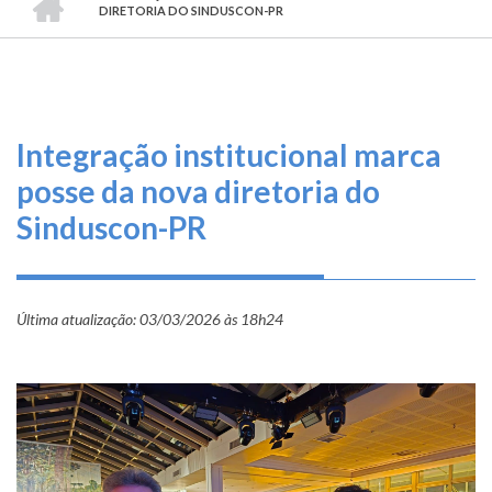
TRILHA
O
DIRETORIA DO SINDUSCON-PR
DE
que
fazemos
NAVEGAÇÃO
Serviços
Integração institucional marca
Informe-
posse da nova diretoria do
se
Sinduscon-PR
Fale
Conosco
Última atualização:
03/03/2026 às 18h24
Transparência
e
Prestação
de
Contas