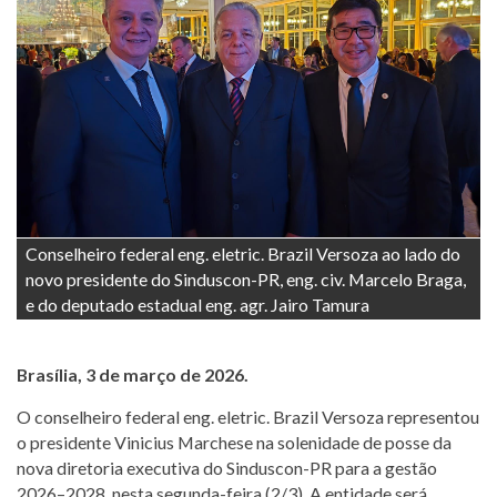
Conselheiro federal eng. eletric. Brazil Versoza ao lado do
novo presidente do Sinduscon-PR, eng. civ. Marcelo Braga,
e do deputado estadual eng. agr. Jairo Tamura
Brasília, 3 de março de 2026.
O conselheiro federal eng. eletric. Brazil Versoza representou
o presidente Vinicius Marchese na solenidade de posse da
nova diretoria executiva do Sinduscon-PR para a gestão
2026–2028, nesta segunda-feira (2/3). A entidade será