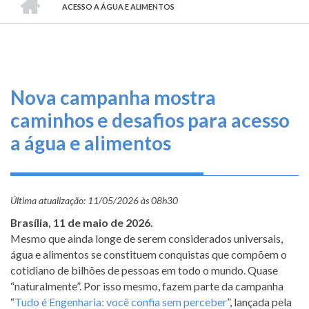
TRILHA
O
ACESSO A ÁGUA E ALIMENTOS
DE
que
fazemos
NAVEGAÇÃO
Serviços
Nova campanha mostra
Informe-
caminhos e desafios para acesso
se
a água e alimentos
Fale
Conosco
Última atualização:
11/05/2026 às 08h30
Transparência
Brasília, 11 de maio de 2026.
e
Mesmo que ainda longe de serem considerados universais,
Prestação
água e alimentos se constituem conquistas que compõem o
de
cotidiano de bilhões de pessoas em todo o mundo. Quase
Contas
“naturalmente”. Por isso mesmo, fazem parte da campanha
“
Tudo é Engenharia: você confia sem perceber
”, lançada pela