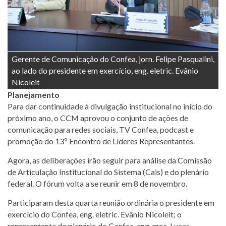
Gerente de Comunicação do Confea, jorn. Felipe Pasqualini,
ao lado do presidente em exercício, eng. eletric. Evânio
Nicoleit
Planejamento
Para dar continuidade à divulgação institucional no início do
próximo ano, o CCM aprovou o conjunto de ações de
comunicação para redes sociais, TV Confea, podcast e
promoção do 13º Encontro de Líderes Representantes.
Agora, as deliberações irão seguir para análise da Comissão
de Articulação Institucional do Sistema (Cais) e do plenário
federal. O fórum volta a se reunir em 8 de novembro.
Participaram desta quarta reunião ordinária o presidente em
exercício do Confea, eng. eletric. Evânio Nicoleit; o
representante do plenário do Confea, eng. mec. Lucas