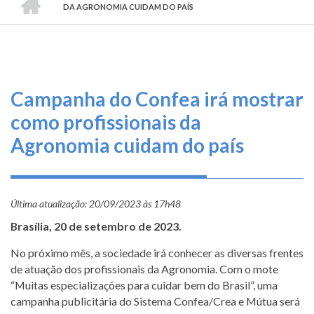
TRILHA
O
DA AGRONOMIA CUIDAM DO PAÍS
DE
que
fazemos
NAVEGAÇÃO
Serviços
Campanha do Confea irá mostrar
Informe-
como profissionais da
se
Agronomia cuidam do país
Fale
Conosco
Última atualização:
20/09/2023 às 17h48
Transparência
Brasília, 20 de setembro de 2023.
e
Prestação
No próximo mês, a sociedade irá conhecer as diversas frentes
de
de atuação dos profissionais da Agronomia. Com o mote
Contas
“Muitas especializações para cuidar bem do Brasil”, uma
campanha publicitária do Sistema Confea/Crea e Mútua será