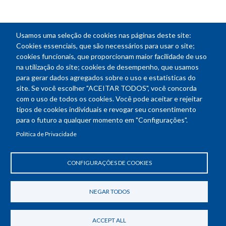
Usamos uma seleção de cookies nas páginas deste site:
NEWSLETTER
Cookies essenciais, que são necessários para usar o site;
cookies funcionais, que proporcionam maior facilidade de uso
E-
na utilização do site; cookies de desempenho, que usamos
mail
para gerar dados agregados sobre o uso e estatísticas do
site. Se você escolher "ACEITAR TODOS", você concorda
com o uso de todos os cookies. Você pode aceitar e rejeitar
tipos de cookies individuais e revogar seu consentimento
Endereço: SEPN 508, Bloco A
para o futuro a qualquer momento em "Configurações".
Ed. Confea - Engenheiro Francisco Saturnino de Brito Filho
Política de Privacidade
70740-541 - Brasília-DF
Telefone Geral: (61) 2105-3700
Horário de funcionamento: das 8h30 às 18h30
CONFIGURAÇÕES DE COOKIES
Política de Privacidade
Revogar consentimento de cookies
NEGAR TODOS
ACCEPT ALL