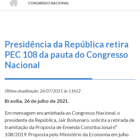
TRILHA
O
CONGRESSO NACIONAL
DE
que
fazemos
NAVEGAÇÃO
Serviços
Presidência da República retira
Informe-
PEC 108 da pauta do Congresso
se
Nacional
Fale
Conosco
Última atualização:
26/07/2021 às 11h52
Transparência
Brasília, 26 de julho de 2021.
e
Prestação
Em mensagem encaminhada ao Congresso Nacional, o
de
presidente da República, Jair Bolsonaro, solicita a retirada de
Contas
tramitação da Proposta de Emenda Constitucional nº
108/2019. Proposta pelo Ministério da Economia em julho