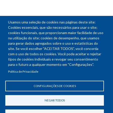
Usamos uma seleção de cookies nas páginas deste site:
NEWSLETTER
Cookies essenciais, que são necessários para usar o site;
cookies funcionais, que proporcionam maior facilidade de uso
E-
na utilização do site; cookies de desempenho, que usamos
mail
para gerar dados agregados sobre o uso e estatísticas do
site. Se você escolher "ACEITAR TODOS", você concorda
com o uso de todos os cookies. Você pode aceitar e rejeitar
tipos de cookies individuais e revogar seu consentimento
Endereço: SEPN 508, Bloco A
para o futuro a qualquer momento em "Configurações".
Ed. Confea - Engenheiro Francisco Saturnino de Brito Filho
Política de Privacidade
70740-541 - Brasília-DF
Telefone Geral: (61) 2105-3700
Horário de funcionamento: das 8h30 às 18h30
CONFIGURAÇÕES DE COOKIES
Política de Privacidade
Revogar consentimento de cookies
NEGAR TODOS