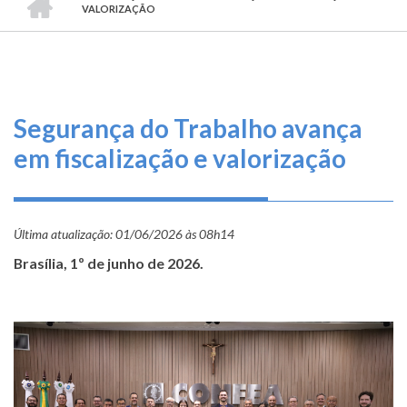
TRILHA
O
VALORIZAÇÃO
DE
que
fazemos
NAVEGAÇÃO
Serviços
Segurança do Trabalho avança
Informe-
em fiscalização e valorização
se
Fale
Última atualização:
Conosco
01/06/2026 às 08h14
Brasília, 1º de junho de 2026.
Transparência
e
Prestação
de
Contas