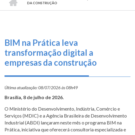
TRILHA
O
DA CONSTRUÇÃO
DE
que
fazemos
NAVEGAÇÃO
Serviços
BIM na Prática leva
Informe-
transformação digital a
se
empresas da construção
Fale
Conosco
Última atualização:
08/07/2026 às 08h49
Transparência
Brasília, 8 de julho de 2026.
e
Prestação
O Ministério do Desenvolvimento, Indústria, Comércio e
de
Serviços (MDIC) e a Agência Brasileira de Desenvolvimento
Contas
Industrial (ABDI) lançaram neste mês o programa BIM na
Prática, iniciativa que oferecerá consultoria especializada e