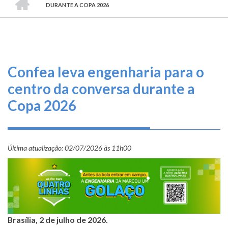
TRILHA
O
DURANTE A COPA 2026
DE
que
fazemos
NAVEGAÇÃO
Serviços
Confea leva engenharia para o
Informe-
centro da conversa durante a
se
Copa 2026
Fale
Conosco
Última atualização:
02/07/2026 às 11h00
Transparência
e
Prestação
de
Contas
Brasília, 2 de julho de 2026.