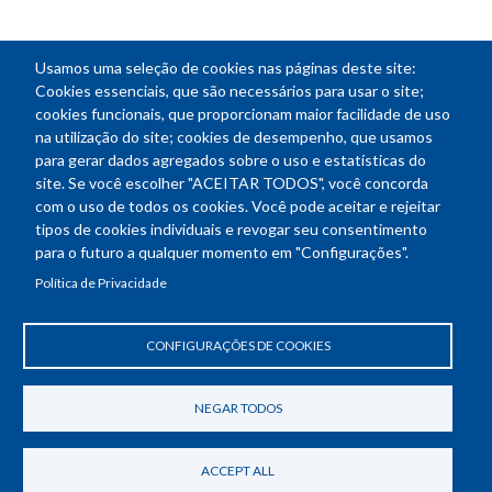
Usamos uma seleção de cookies nas páginas deste site:
NEWSLETTER
Cookies essenciais, que são necessários para usar o site;
cookies funcionais, que proporcionam maior facilidade de uso
E-
na utilização do site; cookies de desempenho, que usamos
mail
para gerar dados agregados sobre o uso e estatísticas do
site. Se você escolher "ACEITAR TODOS", você concorda
com o uso de todos os cookies. Você pode aceitar e rejeitar
tipos de cookies individuais e revogar seu consentimento
Endereço: SEPN 508, Bloco A
para o futuro a qualquer momento em "Configurações".
Ed. Confea - Engenheiro Francisco Saturnino de Brito Filho
Política de Privacidade
70740-541 - Brasília-DF
Telefone Geral: (61) 2105-3700
Horário de funcionamento: das 8h30 às 18h30
CONFIGURAÇÕES DE COOKIES
Política de Privacidade
Revogar consentimento de cookies
NEGAR TODOS
ACCEPT ALL