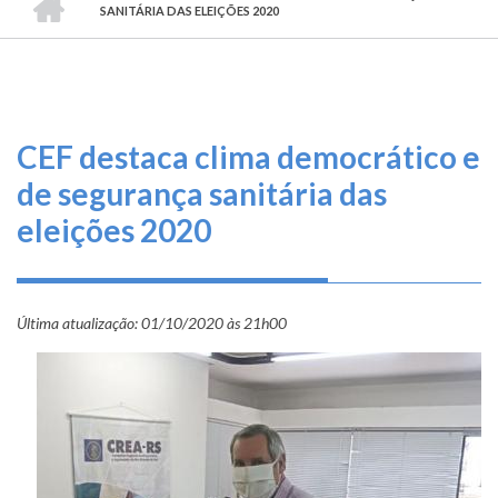
TRILHA
O
SANITÁRIA DAS ELEIÇÕES 2020
DE
que
fazemos
NAVEGAÇÃO
Serviços
CEF destaca clima democrático e
Informe-
de segurança sanitária das
se
eleições 2020
Fale
Conosco
Última atualização:
01/10/2020 às 21h00
Transparência
e
Prestação
de
Contas