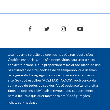
facebook
twitter
instagram
youtube
Usamos uma seleção de cookies nas páginas deste site:
NEWSLETTER
Cookies essenciais, que são necessários para usar o site;
cookies funcionais, que proporcionam maior facilidade de uso
E-
na utilização do site; cookies de desempenho, que usamos
mail
para gerar dados agregados sobre o uso e estatísticas do
site. Se você escolher "ACEITAR TODOS", você concorda
com o uso de todos os cookies. Você pode aceitar e rejeitar
tipos de cookies individuais e revogar seu consentimento
Endereço: SEPN 508, Bloco A
para o futuro a qualquer momento em "Configurações".
Ed. Confea - Engenheiro Francisco Saturnino de Brito Filho
Política de Privacidade
70740-541 - Brasília-DF
Telefone Geral: (61) 2105-3700