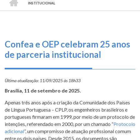
TRILHA
O
INSTITUCIONAL
DE
que
fazemos
NAVEGAÇÃO
Serviços
Confea e OEP celebram 25 anos
Informe-
de parceria institucional
se
Fale
Última atualização:
Conosco
11/09/2025 às 18h33
Brasília, 11 de setembro de 2025.
Transparência
Apenas três anos após a criação da Comunidade dos Países
e
de Língua Portuguesa – CPLP, os engenheiros brasileiros e
Prestação
portugueses firmaram em 1999, por meio de um protocolo de
de
intenções, referendado em 2000, por um chamado “
Protocolo
Contas
adicional
”, um compromisso de atuação profissional comum
entre os dois países. Desde 2015, os documentos são