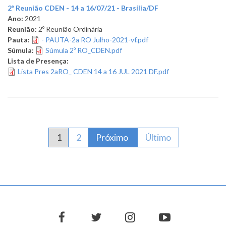
2ª Reunião CDEN - 14 a 16/07/21 - Brasília/DF
Ano:
2021
Reunião:
2º Reunião Ordinária
Pauta:
- PAUTA-2a RO Julho-2021-vf.pdf
Súmula:
Súmula 2º RO_CDEN.pdf
Lista de Presença:
Lista Pres 2aRO_ CDEN 14 a 16 JUL 2021 DF.pdf
Paginação
Página atual
1
Página
2
Próxima página
Próximo
Última página
Último
facebook
twitter
instagram
youtube