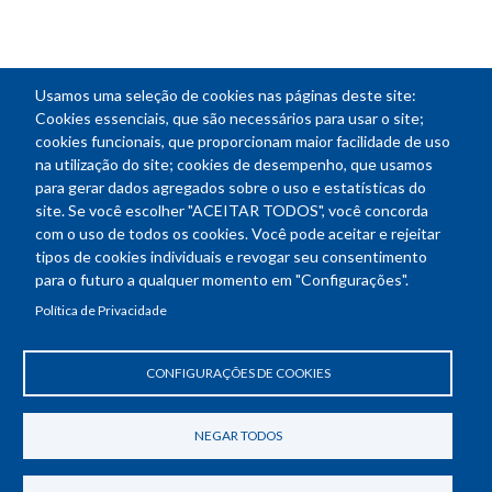
Usamos uma seleção de cookies nas páginas deste site:
NEWSLETTER
Cookies essenciais, que são necessários para usar o site;
cookies funcionais, que proporcionam maior facilidade de uso
E-
na utilização do site; cookies de desempenho, que usamos
mail
para gerar dados agregados sobre o uso e estatísticas do
site. Se você escolher "ACEITAR TODOS", você concorda
com o uso de todos os cookies. Você pode aceitar e rejeitar
tipos de cookies individuais e revogar seu consentimento
Endereço: SEPN 508, Bloco A
para o futuro a qualquer momento em "Configurações".
Ed. Confea - Engenheiro Francisco Saturnino de Brito Filho
Política de Privacidade
70740-541 - Brasília-DF
Telefone Geral: (61) 2105-3700
Horário de funcionamento: das 8h30 às 18h30
CONFIGURAÇÕES DE COOKIES
Política de Privacidade
Revogar consentimento de cookies
NEGAR TODOS