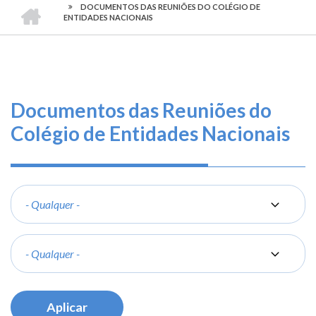
TRILHA
CONFEA
O
DOCUMENTOS DAS REUNIÕES DO COLÉGIO DE
-
ENTIDADES NACIONAIS
DE
que
CONSELHO
FEDERAL
fazemos
NAVEGAÇÃO
DE
ENGENHARIA
E
Serviços
AGRONOMIA
Documentos das Reuniões do
Informe-
Colégio de Entidades Nacionais
se
Fale
Conosco
Ano
Transparência
e
Reunião
Prestação
de
Contas