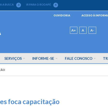
RA A BUSCA
IR PARA O RODAPÉ
3
4
Menu
OUVIDORIA
ACESSO À INFOR
da
Barra
Padrão
A+
A
A-
SERVIÇOS
INFORME-SE
FALE CONOSCO
TR
AÇÃO
es foca capacitação