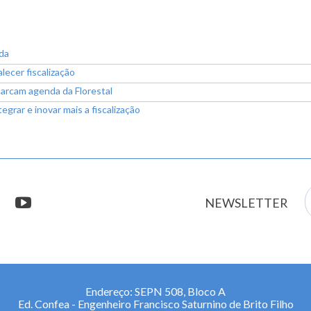
da
ecer fiscalização
 marcam agenda da Florestal
egrar e inovar mais a fiscalização
E
stagram
youtube
NEWSLETTER
m
Endereço: SEPN 508, Bloco A
Ed. Confea - Engenheiro Francisco Saturnino de Brito Filho