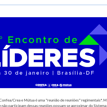
Confea/Crea e Mútua é uma "reunião de reuniões" regimentais*. M
e não participam dessas reuniões possam se aproximar do Sistema e