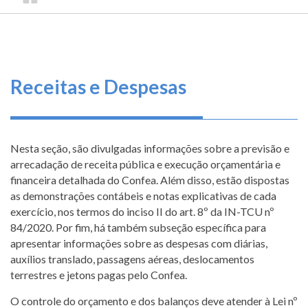
TRILHA
CONSELHO
O
FEDERAL
DE
que
DE
ENGENHARIA
fazemos
NAVEGAÇÃO
E
AGRONOMIA
Serviços
Receitas e Despesas
Informe-
se
Nesta seção, são divulgadas informações sobre a previsão e
Fale
arrecadação de receita pública e execução orçamentária e
Conosco
financeira detalhada do Confea. Além disso, estão dispostas
as demonstrações contábeis e notas explicativas de cada
exercício, nos termos do inciso II do art. 8º da IN-TCU nº
Transparência
84/2020. Por fim, há também subseção específica para
e
apresentar informações sobre as despesas com diárias,
Prestação
auxílios translado, passagens aéreas, deslocamentos
de
terrestres e jetons pagas pelo Confea.
Contas
O controle do orçamento e dos balanços deve atender à Lei nº