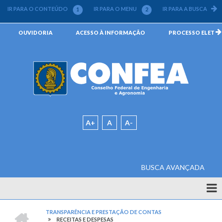
Pular
IR PARA O CONTEÚDO
IR PARA O MENU
IR PARA A BUSCA
1
2
3
para
o
Menu
OUVIDORIA
ACESSO À INFORMAÇÃO
PROCESSO ELETRÔN
conteúdo
da
principal
Barra
Padrão
A+
A
A-
BUSCA AVANÇADA
Quem
Somos
CONFEA
TRANSPARÊNCIA E PRESTAÇÃO DE CONTAS
-
RECEITAS E DESPESAS