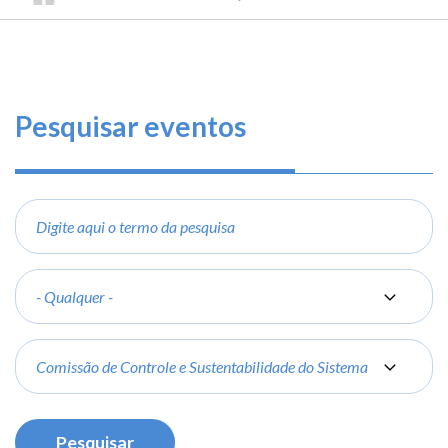
TRILHA
CONSELHO
O
FEDERAL
DE
que
DE
ENGENHARIA
fazemos
NAVEGAÇÃO
E
AGRONOMIA
Serviços
Pesquisar eventos
Informe-
se
Digite
aqui
Fale
o
Conosco
termo
Categoria
da
Transparência
pesquisa
e
Grupo
Prestação
de
Contas