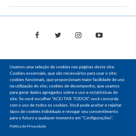
facebook
twitter
instagram
youtube
Usamos uma seleção de cookies nas páginas deste site:
NEWSLETTER
Cookies essenciais, que são necessários para usar o site;
cookies funcionais, que proporcionam maior facilidade de uso
E-
na utilização do site; cookies de desempenho, que usamos
mail
para gerar dados agregados sobre o uso e estatísticas do
site. Se você escolher "ACEITAR TODOS", você concorda
com o uso de todos os cookies. Você pode aceitar e rejeitar
tipos de cookies individuais e revogar seu consentimento
Endereço: SEPN 508, Bloco A
para o futuro a qualquer momento em "Configurações".
Ed. Confea - Engenheiro Francisco Saturnino de Brito Filho
Política de Privacidade
70740-541 - Brasília-DF
Telefone Geral: (61) 2105-3700