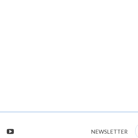
E
stagram
youtube
NEWSLETTER
m