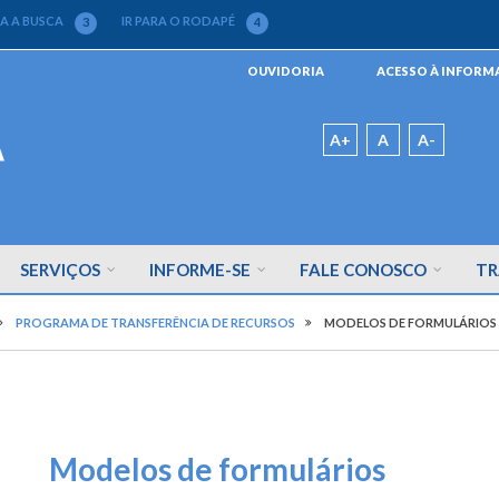
RA A BUSCA
IR PARA O RODAPÉ
3
4
Menu
OUVIDORIA
ACESSO À INFOR
da
Barra
Padrão
A+
A
A-
SERVIÇOS
INFORME-SE
FALE CONOSCO
TR
PROGRAMA DE TRANSFERÊNCIA DE RECURSOS
MODELOS DE FORMULÁRIOS
Modelos de formulários