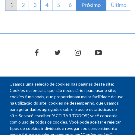
Página atual
1
Página
2
Página
3
Página
4
Página
5
Página
6
Próxima página
Próximo
Última pá
Último
facebook
twitter
instagram
youtube
Usamos uma seleção de cookies nas páginas deste site:
NEWSLETTER
Cookies essenciais, que são necessários para usar o site;
cookies funcionais, que proporcionam maior facilidade de uso
E-
na utilização do site; cookies de desempenho, que usamos
mail
para gerar dados agregados sobre o uso e estatísticas do
site. Se você escolher "ACEITAR TODOS", você concorda
com o uso de todos os cookies. Você pode aceitar e rejeitar
tipos de cookies individuais e revogar seu consentimento
Endereço: SEPN 508, Bloco A
para o futuro a qualquer momento em "Configurações".