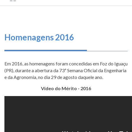
TRILHA
CONSELHO
O
FEDERAL
DE
que
DE
ENGENHARIA
fazemos
NAVEGAÇÃO
E
AGRONOMIA
Serviços
Homenagens 2016
Informe-
se
Em 2016, as homenagens foram concedidas em Foz do Iguaçu
Fale
(PR), durante a abertura da 73ª Semana Oficial da Engenharia
Conosco
e da Agronomia, no dia 29 de agosto daquele ano.
Vídeo do Mérito - 2016
Transparência
e
Prestação
de
Contas