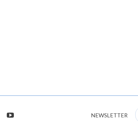
E
stagram
youtube
NEWSLETTER
m