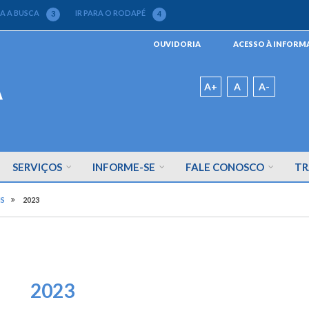
RA A BUSCA
IR PARA O RODAPÉ
3
4
Menu
OUVIDORIA
ACESSO À INFOR
da
Barra
Padrão
A+
A
A-
SERVIÇOS
INFORME-SE
FALE CONOSCO
TR
S
2023
2023