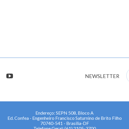
E
stagram
youtube
NEWSLETTER
m
Endereço: SEPN 508, Bloco A
Ed. Confea - Engenheiro Francisco Saturnino de Brito Filho
70740-541 - Brasília-DF
Telefone Geral: (61) 2105-3700