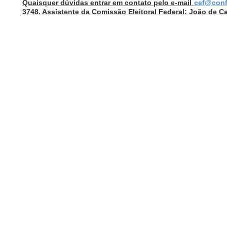
Quaisquer dúvidas entrar em contato pelo e-mail
cef@conf
3748. Assistente da Comissão Eleitoral Federal: João de C