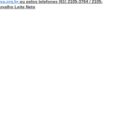
ea.org.br
ou pelos telefones (61) 2105-3764 / 2105-
arvalho Leite Neto