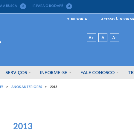
RA A BUSCA
IR PARA O RODAPÉ
3
4
Menu
OUVIDORIA
ACESSO À INFOR
da
Barra
Padrão
A+
A
A-
SERVIÇOS
INFORME-SE
FALE CONOSCO
TR
ES
ANOS ANTERIORES
2013
2013