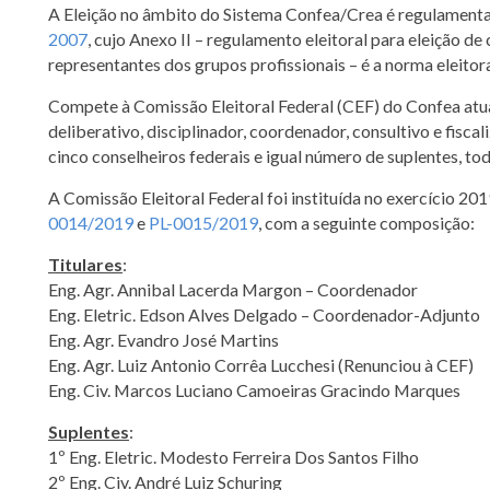
A Eleição no âmbito do Sistema Confea/Crea é regulament
2007
, cujo Anexo II – regulamento eleitoral para eleição de 
representantes dos grupos profissionais – é a norma eleitora
Compete à Comissão Eleitoral Federal (CEF) do Confea atu
deliberativo, disciplinador, coordenador, consultivo e fisc
cinco conselheiros federais e igual número de suplentes, tod
A Comissão Eleitoral Federal foi instituída no exercício 20
0014/2019
e
PL-0015/2019
, com a seguinte composição:
Titulares
:
Eng. Agr. Annibal Lacerda Margon – Coordenador
Eng. Eletric. Edson Alves Delgado – Coordenador-Adjunto
Eng. Agr. Evandro José Martins
Eng. Agr. Luiz Antonio Corrêa Lucchesi (Renunciou à CEF)
Eng. Civ. Marcos Luciano Camoeiras Gracindo Marques
Suplentes
:
1º Eng. Eletric. Modesto Ferreira Dos Santos Filho
2º Eng. Civ. André Luiz Schuring