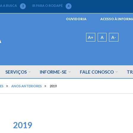
RA A BUSCA
IR PARA O RODAPÉ
3
4
Menu
OUVIDORIA
ACESSO À INFOR
da
Barra
Padrão
A+
A
A-
SERVIÇOS
INFORME-SE
FALE CONOSCO
TR
ES
ANOS ANTERIORES
2019
2019