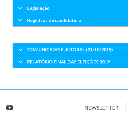
Legislação
Registros de candidatura
COMUNICADO ELEITORAL (31/10/2019)
RELATÓRIO FINAL DAS ELEIÇÕES 2019
E
stagram
youtube
NEWSLETTER
m