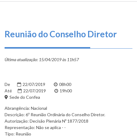
TRILHA
O
DE
que
fazemos
NAVEGAÇÃO
Reunião do Conselho Diretor
Serviços
Informe-
se
Última atualização:
15/04/2019 às 11h57
Fale
Conosco
De
22/07/2019
08h00
Até
22/07/2019
19h00
Transparência
Sede do Confea
e
Abrangência: Nacional
Prestação
Descrição: 6ª Reunião Ordinária do Conselho Diretor.
de
Autorização: Decisão Plenária Nº 1877/2018
Contas
Representação: Não se aplica - -
Tipo: Reunião