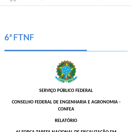
TRILHA
CONSELHO
O
FEDERAL
DE
que
DE
ENGENHARIA
fazemos
NAVEGAÇÃO
E
AGRONOMIA
Serviços
6ª FTNF
Informe-
se
Fale
Conosco
SERVIÇO PÚBLICO FEDERAL
Transparência
e
CONSELHO FEDERAL DE ENGENHARIA E AGRONOMIA -
Prestação
CONFEA
de
Contas
RELATÓRIO