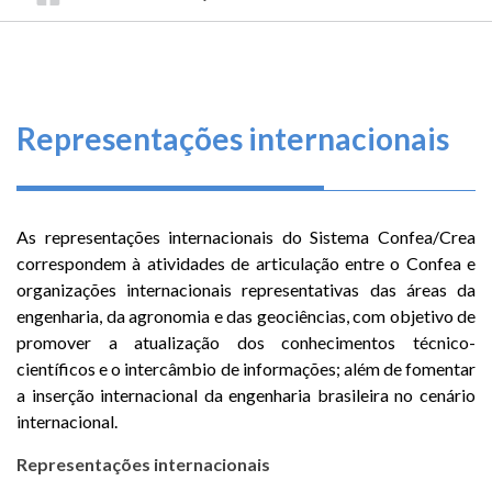
TRILHA
CONSELHO
O
FEDERAL
DE
que
DE
ENGENHARIA
fazemos
NAVEGAÇÃO
E
AGRONOMIA
Serviços
Representações internacionais
Informe-
se
As representações internacionais do Sistema Confea/Crea
Fale
correspondem à atividades de articulação entre o Confea e
Conosco
organizações internacionais representativas das áreas da
engenharia, da agronomia e das geociências, com objetivo de
promover a atualização dos conhecimentos técnico-
Transparência
e
científicos e o intercâmbio de informações; além de fomentar
Prestação
a inserção internacional da engenharia brasileira no cenário
de
internacional.
Contas
Representações internacionais