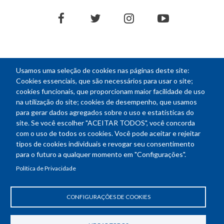
facebook
twitter
instagram
youtube
Usamos uma seleção de cookies nas páginas deste site:
NEWSLETTER
Cookies essenciais, que são necessários para usar o site;
cookies funcionais, que proporcionam maior facilidade de uso
E-
na utilização do site; cookies de desempenho, que usamos
mail
para gerar dados agregados sobre o uso e estatísticas do
site. Se você escolher "ACEITAR TODOS", você concorda
com o uso de todos os cookies. Você pode aceitar e rejeitar
tipos de cookies individuais e revogar seu consentimento
Endereço: SEPN 508, Bloco A
para o futuro a qualquer momento em "Configurações".
Ed. Confea - Engenheiro Francisco Saturnino de Brito Filho
Política de Privacidade
70740-541 - Brasília-DF
Telefone Geral: (61) 2105-3700
Horário de funcionamento: das 8h30 às 18h30
CONFIGURAÇÕES DE COOKIES
Política de Privacidade
Revogar consentimento de cookies