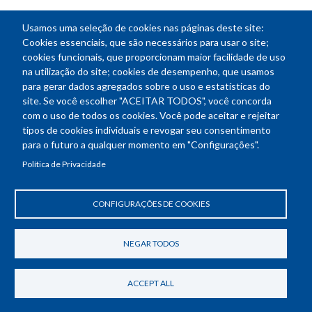
Usamos uma seleção de cookies nas páginas deste site:
NEWSLETTER
Cookies essenciais, que são necessários para usar o site;
cookies funcionais, que proporcionam maior facilidade de uso
E-
na utilização do site; cookies de desempenho, que usamos
mail
para gerar dados agregados sobre o uso e estatísticas do
site. Se você escolher "ACEITAR TODOS", você concorda
com o uso de todos os cookies. Você pode aceitar e rejeitar
tipos de cookies individuais e revogar seu consentimento
Endereço: SEPN 508, Bloco A
para o futuro a qualquer momento em "Configurações".
Ed. Confea - Engenheiro Francisco Saturnino de Brito Filho
Política de Privacidade
70740-541 - Brasília-DF
Telefone Geral: (61) 2105-3700
Horário de funcionamento: das 8h30 às 18h30
CONFIGURAÇÕES DE COOKIES
Política de Privacidade
Revogar consentimento de cookies
NEGAR TODOS
ACCEPT ALL