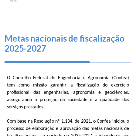
TRILHA
CONSELHO
O
FEDERAL
DE
que
DE
ENGENHARIA
fazemos
NAVEGAÇÃO
E
AGRONOMIA
Serviços
Metas nacionais de fiscalização
2025-2027
Informe-
se
Fale
O Conselho Federal de Engenharia e Agronomia (Confea)
Conosco
tem como missão garantir a fiscalização do exercício
profissional das engenharias, agronomia e geociências,
Transparência
assegurando a proteção da sociedade e a qualidade dos
e
serviços prestados.
Prestação
de
Contas
Com base na Resolução nº 1.134, de 2021, o Confea iniciou o
processo de elaboração e aprovação das metas nacionais de
fiscalização para o período de 2025-2027, alinhando-se aos