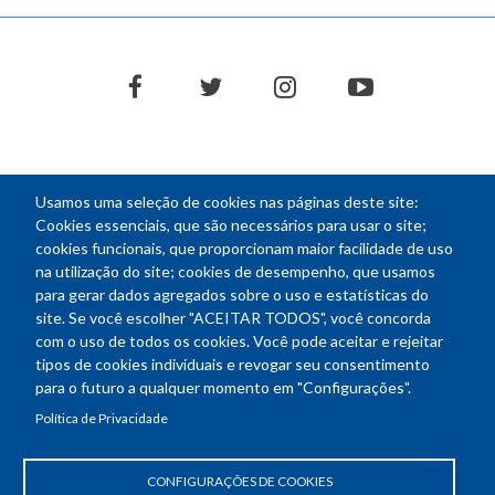
facebook
twitter
instagram
youtube
Usamos uma seleção de cookies nas páginas deste site:
NEWSLETTER
Cookies essenciais, que são necessários para usar o site;
cookies funcionais, que proporcionam maior facilidade de uso
E-
na utilização do site; cookies de desempenho, que usamos
mail
para gerar dados agregados sobre o uso e estatísticas do
site. Se você escolher "ACEITAR TODOS", você concorda
com o uso de todos os cookies. Você pode aceitar e rejeitar
tipos de cookies individuais e revogar seu consentimento
Endereço: SEPN 508, Bloco A
para o futuro a qualquer momento em "Configurações".
Ed. Confea - Engenheiro Francisco Saturnino de Brito Filho
Política de Privacidade
70740-541 - Brasília-DF
Telefone Geral: (61) 2105-3700
Horário de funcionamento: das 8h30 às 18h30
CONFIGURAÇÕES DE COOKIES