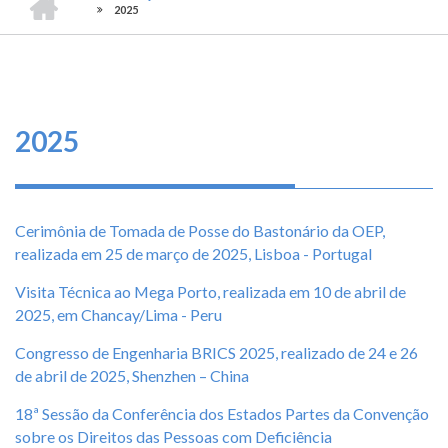
TRILHA
-
O
2025
CONSELHO
DE
que
FEDERAL
DE
fazemos
NAVEGAÇÃO
ENGENHARIA
E
AGRONOMIA
Serviços
2025
Informe-
se
Cerimônia de Tomada de Posse do Bastonário da OEP,
Fale
realizada em 25 de março de 2025, Lisboa - Portugal
Conosco
Visita Técnica ao Mega Porto, realizada em 10 de abril de
Transparência
2025, em Chancay/Lima - Peru
e
Congresso de Engenharia BRICS 2025, realizado de 24 e 26
Prestação
de abril de 2025, Shenzhen – China
de
Contas
18ª Sessão da Conferência dos Estados Partes da Convenção
sobre os Direitos das Pessoas com Deficiência