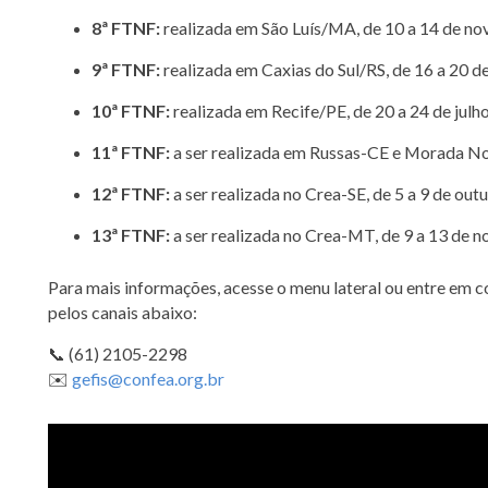
8ª FTNF:
realizada em São Luís/MA, de 10 a 14 de n
9ª FTNF:
realizada em Caxias do Sul/RS, de 16 a 20 d
10ª FTNF:
realizada em Recife/PE, de 20 a 24 de julh
11ª FTNF:
a ser realizada em Russas-CE e Morada No
12ª FTNF:
a ser realizada no Crea-SE, de 5 a 9 de out
13ª FTNF:
a ser realizada no Crea-MT, de 9 a 13 de 
Para mais informações, acesse o menu lateral ou entre em c
pelos canais abaixo:
📞 (61) 2105-2298
✉️
gefis@confea.org.br