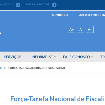
RA A BUSCA
IR PARA O RODAPÉ
3
4
Menu
OUVIDORIA
ACESSO À INFOR
da
Barra
Padrão
A+
A
A-
SERVIÇOS
INFORME-SE
FALE CONOSCO
TR
ÃO
FORÇA-TAREFA NACIONAL DE FISCALIZAÇÃO
Força-Tarefa Nacional de Fiscal