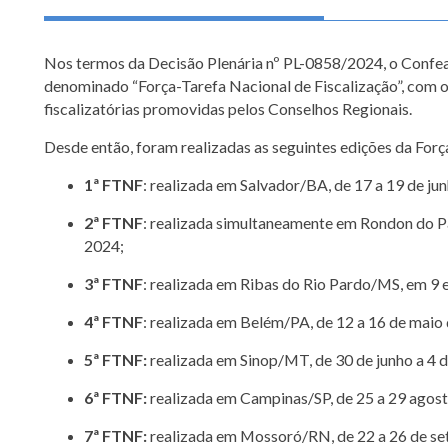
Nos termos da Decisão Plenária nº PL-0858/2024, o Confea
denominado “Força-Tarefa Nacional de Fiscalização”, com o 
fiscalizatórias promovidas pelos Conselhos Regionais.
Desde então, foram realizadas as seguintes edições da For
1ª FTNF
: realizada em Salvador/BA, de 17 a 19 de ju
2ª FTNF
: realizada simultaneamente em Rondon do P
2024;
3ª FTNF
: realizada em Ribas do Rio Pardo/MS, em 9
4ª FTNF
: realizada em Belém/PA, de 12 a 16 de maio
5ª FTNF:
realizada em Sinop/MT, de 30 de junho a 4 d
6ª FTNF:
realizada em Campinas/SP, de 25 a 29 agos
7ª FTNF:
realizada em Mossoró/RN, de 22 a 26 de s