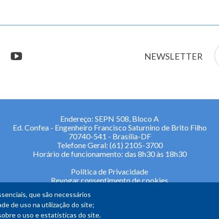
E
stagram
youtube
NEWSLETTER
m
Endereço: SEPN 508, Bloco A
Ed. Confea - Engenheiro Francisco Saturnino de Brito Filho
70740-541 - Brasília-DF
Telefone Geral: (61) 2105-3700
Horário de funcionamento: das 8h30 às 18h30
Política de Privacidade
Revogar consentimento de cookies
senciais, que são necessários
de de uso na utilização do site;
re o uso e estatísticas do site.