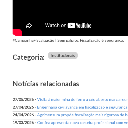
#CampanhaFiscalização | Sem palpite. Fiscalização é segurança.
Categoria
Institucionais
Notícias relacionadas
27/05/2026 -
Visita à maior mina de ferro a céu aberto marca r
27/04/2026 -
Engenharia civil avança em fiscalização e segurança
24/04/2026 -
Agrimensura propõe fiscalização mais rigorosa de 
19/03/2026 -
Confea apresenta nova carteira profissional com ve