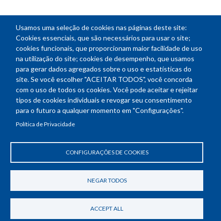
Usamos uma seleção de cookies nas páginas deste site:
NEWSLETTER
Cookies essenciais, que são necessários para usar o site;
cookies funcionais, que proporcionam maior facilidade de uso
E-
na utilização do site; cookies de desempenho, que usamos
mail
para gerar dados agregados sobre o uso e estatísticas do
site. Se você escolher "ACEITAR TODOS", você concorda
com o uso de todos os cookies. Você pode aceitar e rejeitar
tipos de cookies individuais e revogar seu consentimento
Endereço: SEPN 508, Bloco A
para o futuro a qualquer momento em "Configurações".
Ed. Confea - Engenheiro Francisco Saturnino de Brito Filho
Política de Privacidade
70740-541 - Brasília-DF
Telefone Geral: (61) 2105-3700
Horário de funcionamento: das 8h30 às 18h30
CONFIGURAÇÕES DE COOKIES
Política de Privacidade
Revogar consentimento de cookies
NEGAR TODOS
ACCEPT ALL