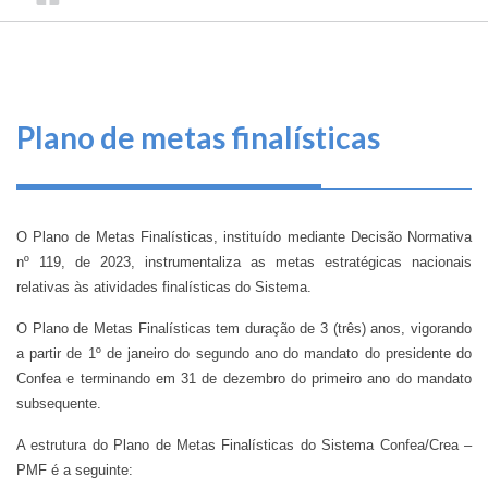
TRILHA
CONSELHO
O
FEDERAL
DE
que
DE
ENGENHARIA
fazemos
NAVEGAÇÃO
E
AGRONOMIA
Serviços
Plano de metas finalísticas
Informe-
se
O Plano de Metas Finalísticas, instituído mediante Decisão Normativa
Fale
nº 119, de 2023,
instrumentaliza as metas estratégicas nacionais
Conosco
relativas às atividades finalísticas do Sistema.
O Plano de Metas Finalísticas tem duração de 3 (três) anos, vigorando
Transparência
a partir de 1º de janeiro do segundo ano do mandato do presidente do
e
Confea e terminando em 31 de dezembro do primeiro ano do mandato
Prestação
subsequente.
de
Contas
A estrutura do Plano de Metas Finalísticas do Sistema Confea/Crea –
PMF é a seguinte: