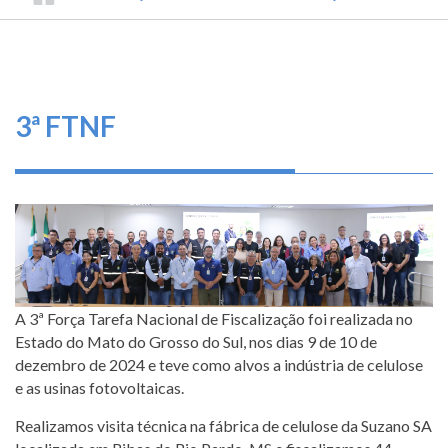
TRILHA
CONSELHO
O
FEDERAL
DE
que
DE
ENGENHARIA
fazemos
NAVEGAÇÃO
E
AGRONOMIA
Serviços
3ª FTNF
Informe-
se
Fale
Conosco
Transparência
A 3ª Força Tarefa Nacional de Fiscalização foi realizada no
e
Estado do Mato do Grosso do Sul, nos dias 9 de 10 de
Prestação
dezembro de 2024 e teve como alvos a indústria de celulose
de
e as usinas fotovoltaicas.
Contas
Realizamos visita técnica na fábrica de celulose da Suzano SA