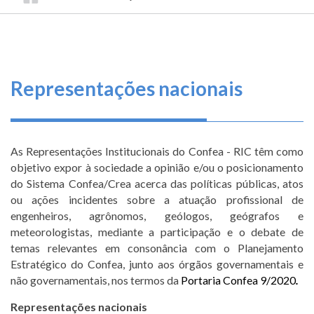
TRILHA
CONSELHO
O
FEDERAL
DE
que
DE
ENGENHARIA
fazemos
NAVEGAÇÃO
E
AGRONOMIA
Serviços
Representações nacionais
Informe-
se
As Representações Institucionais do Confea - RIC têm como
Fale
objetivo expor à sociedade a opinião e/ou o posicionamento
Conosco
do Sistema Confea/Crea acerca das políticas públicas, atos
ou ações incidentes sobre a atuação profissional de
engenheiros, agrônomos, geólogos, geógrafos e
Transparência
meteorologistas, mediante a participação e o debate de
e
temas relevantes em consonância com o Planejamento
Prestação
Estratégico do Confea, junto aos órgãos governamentais e
de
não governamentais, nos termos da
Contas
Portaria Confea 9/2020
.
Representações nacionais