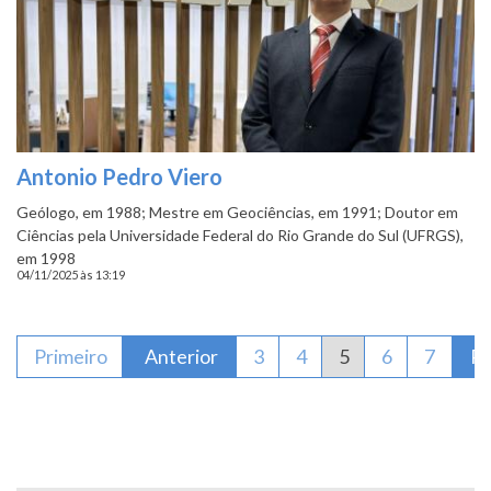
Antonio Pedro Viero
Geólogo, em 1988; Mestre em Geociências, em 1991; Doutor em
Ciências pela Universidade Federal do Rio Grande do Sul (UFRGS),
em 1998
04/11/2025 às 13:19
Paginação
Primeira página
Primeiro
Página anterior
Anterior
Página
3
Página
4
Página atual
5
Página
6
Página
7
Pr
Pr