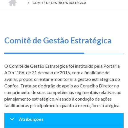
TRILHA
-
O
COMITÊ DE GESTÃO ESTRATÉGICA
CONSELHO
DE
que
FEDERAL
DE
fazemos
NAVEGAÇÃO
ENGENHARIA
E
AGRONOMIA
Serviços
Comitê de Gestão Estratégica
Informe-
se
O Comitê de Gestão Estratégica foi instituído pela Portaria
Fale
AD nº 186, de 31 de maio de 2016, com a finalidade de
Conosco
avaliar, propor, orientar e monitorar a gestão estratégica do
Confea. Trata-se de órgão de apoio ao Conselho Diretor no
Transparência
cumprimento de suas competências regimentais relativas ao
e
planejamento estratégico, visando à condução de ações
Prestação
facilitadoras principalmente quanto à execução estratégica.
de
Contas
Atribuições