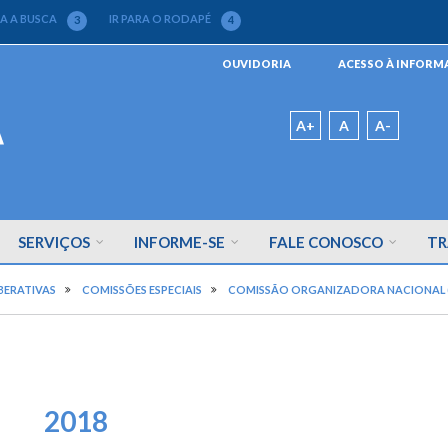
RA A BUSCA
IR PARA O RODAPÉ
3
4
Menu
OUVIDORIA
ACESSO À INFOR
da
Barra
Padrão
A+
A
A-
SERVIÇOS
INFORME-SE
FALE CONOSCO
TR
BERATIVAS
COMISSÕES ESPECIAIS
COMISSÃO ORGANIZADORA NACIONAL 
2018