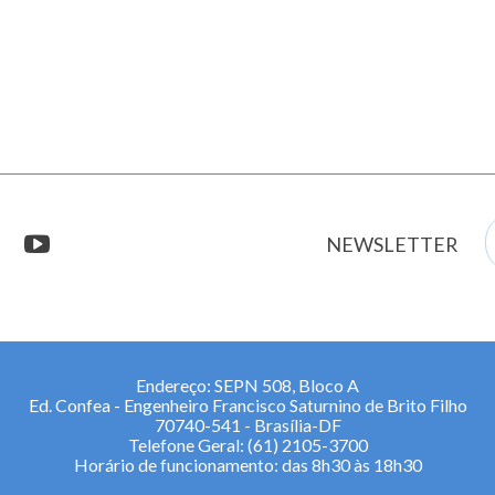
E
stagram
youtube
NEWSLETTER
m
Endereço: SEPN 508, Bloco A
Ed. Confea - Engenheiro Francisco Saturnino de Brito Filho
70740-541 - Brasília-DF
Telefone Geral: (61) 2105-3700
Horário de funcionamento: das 8h30 às 18h30