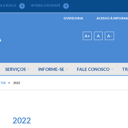
RA A BUSCA
IR PARA O RODAPÉ
3
4
Menu
OUVIDORIA
ACESSO À INFOR
da
Barra
Padrão
A+
A
A-
SERVIÇOS
INFORME-SE
FALE CONOSCO
TR
TOR
2022
2022