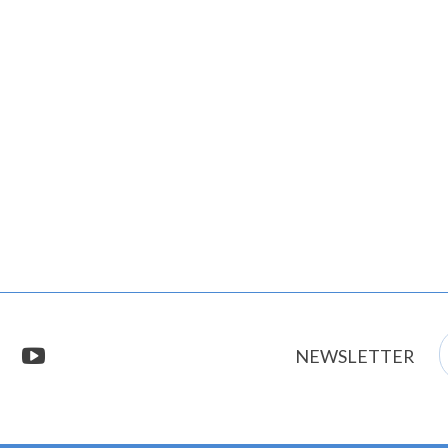
E
stagram
youtube
NEWSLETTER
m