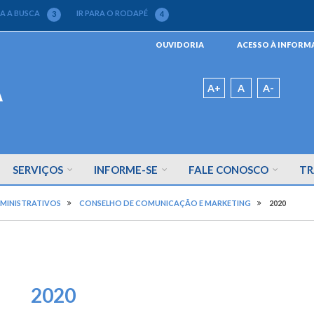
RA A BUSCA
IR PARA O RODAPÉ
3
4
Menu
OUVIDORIA
ACESSO À INFOR
da
Barra
Padrão
A+
A
A-
SERVIÇOS
INFORME-SE
FALE CONOSCO
TR
MINISTRATIVOS
CONSELHO DE COMUNICAÇÃO E MARKETING
2020
2020