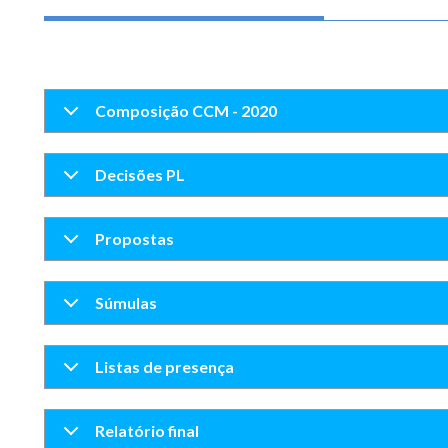
Composição CCM - 2020
Decisões PL
Propostas
Súmulas
Listas de presença
Relatório final