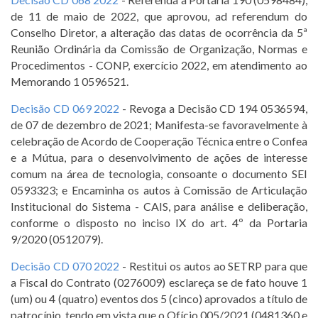
de 11 de maio de 2022, que aprovou, ad referendum do
Conselho Diretor, a alteração das datas de ocorrência da 5ª
Reunião Ordinária da Comissão de Organização, Normas e
Procedimentos - CONP, exercício 2022, em atendimento ao
Memorando 1 0596521.
Decisão CD 069 2022
- Revoga a Decisão CD 194 0536594,
de 07 de dezembro de 2021; Manifesta-se favoravelmente à
celebração de Acordo de Cooperação Técnica entre o Confea
e a Mútua, para o desenvolvimento de ações de interesse
comum na área de tecnologia, consoante o documento SEI
0593323; e Encaminha os autos à Comissão de Articulação
Institucional do Sistema - CAIS, para análise e deliberação,
conforme o disposto no inciso IX do art. 4º da Portaria
9/2020 (0512079).
Decisão CD 070 2022
- Restitui os autos ao SETRP para que
a Fiscal do Contrato (0276009) esclareça se de fato houve 1
(um) ou 4 (quatro) eventos dos 5 (cinco) aprovados a título de
patrocínio, tendo em vista que o Ofício 005/2021 (0481360 e