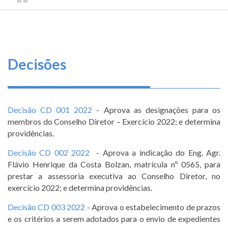
TRILHA
CONSELHO
O
FEDERAL
DE
que
DE
ENGENHARIA
fazemos
NAVEGAÇÃO
E
AGRONOMIA
Serviços
Decisões
Informe-
se
Decisão CD 001 2022
- Aprova as designações para os
Fale
membros do Conselho Diretor – Exercício 2022; e determina
Conosco
providências.
Decisão CD 002 2022
- Aprova a indicação do Eng. Agr.
Transparência
Flávio Henrique da Costa Bolzan, matrícula nº 0565, para
e
prestar a assessoria executiva ao Conselho Diretor, no
Prestação
exercício 2022; e determina providências.
de
Contas
Decisão CD 003 2022
- Aprova o estabelecimento de prazos
e os critérios a serem adotados para o envio de expedientes