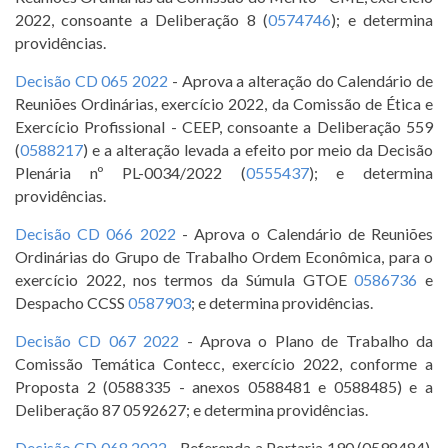
2022, consoante a Deliberação 8 (
0574746
); e determina
providências.
Decisão CD 065 2022
- Aprova a alteração do Calendário de
Reuniões Ordinárias, exercício 2022, da Comissão de Ética e
Exercício Profissional - CEEP, consoante a Deliberação 559
(
0588217
) e a alteração levada a efeito por meio da Decisão
Plenária nº PL-0034/2022 (
0555437
); e determina
providências.
Decisão CD 066 2022
- Aprova o Calendário de Reuniões
Ordinárias do Grupo de Trabalho Ordem Econômica, para o
exercício 2022, nos termos da Súmula GTOE
0586736
e
Despacho CCSS
0587903
; e determina providências.
Decisão CD 067 2022
- Aprova o Plano de Trabalho da
Comissão Temática Contecc, exercício 2022, conforme a
Proposta 2 (0588335 - anexos 0588481 e 0588485) e a
Deliberação 87 0592627; e determina providências.
Decisão CD 068 2022
- Referenda a Portaria 190 (0598484),