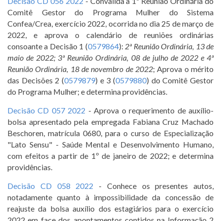
Decisão CD 056 2022
- Convalida a 1ª Reunião Ordinária do
Comitê Gestor do Programa Mulher do Sistema
Confea/Crea, exercício 2022, ocorrida no dia 25 de março de
2022, e aprova o calendário de reuniões ordinárias
consoante a Decisão 1 (
0579864
):
2ª Reunião Ordinária, 13 de
maio de 2022; 3ª Reunião Ordinária, 08 de julho de 2022 e 4ª
Reunião Ordinária, 18 de novembro de 2022
;
Aprova o mérito
das Decisões 2 (
0579879
) e 3 (
0579880
) do Comitê Gestor
do Programa Mulher; e determina providências.
Decisão CD 057 2022
- Aprova o requerimento de auxílio-
bolsa apresentado pela empregada Fabiana Cruz Machado
Beschoren, matrícula 0680, para o curso de Especialização
"Lato Sensu" - Saúde Mental e Desenvolvimento Humano,
com efeitos a partir de 1º de janeiro de 2022; e determina
providências.
Decisão CD 058 2022
- Conhece os presentes autos,
notadamente quanto à impossibilidade da concessão de
reajuste da bolsa auxílio dos estagiários para o exercício
2022 em face dos apontamentos contidos na Informação 2