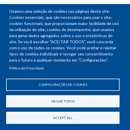
Decisão CD 102 2022
- Acolhe o Parecer 93 (0613558), de
Usamos uma seleção de cookies nas páginas deste site:
10 de junho de 2022, ensejando na inaplicabilidade do
Cookies essenciais, que são necessários para usar o site;
Decreto nº 10.934, de 2022 ao Confea bem como pela
cookies funcionais, que proporcionam maior facilidade de uso
impossibilidade de adoção de qualquer medida que vise
na utilização do site; cookies de desempenho, que usamos
equiparar os agentes públicos do Sistema Confea/Crea e
para gerar dados agregados sobre o uso e estatísticas do
Mútua àqueles Ministros de Estados e servidores
site. Se você escolher "ACEITAR TODOS", você concorda
mencionados, ressaltando-se que eventual custeio de
com o uso de todos os cookies. Você pode aceitar e rejeitar
passagem aérea na classe executiva para os agentes públicos
tipos de cookies individuais e revogar seu consentimento
do Sistema Confea/Crea e Mútua pode configurar gasto
para o futuro a qualquer momento em "Configurações".
antieconômico, gerando a responsabilização dos gestores; e
Política de Privacidade
determina providências.
Decisão CD 103 2022
- Acolhe a proposta contida no
CONFIGURAÇÕES DE COOKIES
Relatório GIE 0547768; e determina providências.
Decisão CD 104 2022
- Aprova o Plano de Trabalho, o
NEGAR TODOS
Cronograma de Atividades e o Calendário de Reuniões
Ordinárias do Grupo de Trabalho Assuntos Paleontológicos,
ACCEPT ALL
nos termos da Súmula GT Assuntos Paleontológicos
0616212 e Despacho CEEP 0616341; e determina