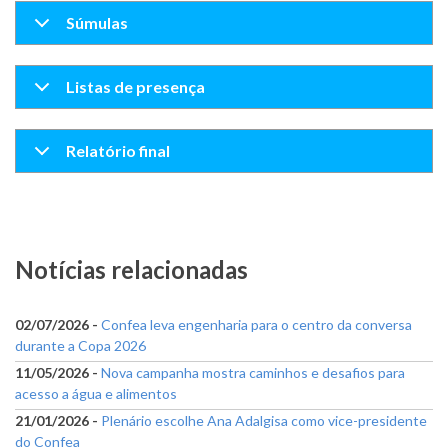
Súmulas
Listas de presença
Relatório final
Notícias relacionadas
02/07/2026 -
Confea leva engenharia para o centro da conversa
durante a Copa 2026
11/05/2026 -
Nova campanha mostra caminhos e desafios para
acesso a água e alimentos
21/01/2026 -
Plenário escolhe Ana Adalgisa como vice-presidente
do Confea