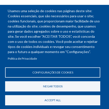
Usamos uma seleção de cookies nas páginas deste site:
NEWSLETTER
Cookies essenciais, que são necessários para usar o site;
cookies funcionais, que proporcionam maior facilidade de uso
E-
na utilização do site; cookies de desempenho, que usamos
mail
para gerar dados agregados sobre o uso e estatísticas do
site. Se você escolher "ACEITAR TODOS", você concorda
com o uso de todos os cookies. Você pode aceitar e rejeitar
tipos de cookies individuais e revogar seu consentimento
Endereço: SEPN 508, Bloco A
para o futuro a qualquer momento em "Configurações".
Ed. Confea - Engenheiro Francisco Saturnino de Brito Filho
Política de Privacidade
70740-541 - Brasília-DF
Telefone Geral: (61) 2105-3700
Horário de funcionamento: das 8h30 às 18h30
CONFIGURAÇÕES DE COOKIES
Política de Privacidade
Revogar consentimento de cookies
NEGAR TODOS
ACCEPT ALL