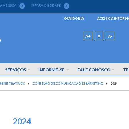
RA A BUSCA
IR PARA O RODAPÉ
3
4
Menu
OUVIDORIA
ACESSO À INFOR
da
Barra
Padrão
A+
A
A-
SERVIÇOS
INFORME-SE
FALE CONOSCO
TR
MINISTRATIVOS
CONSELHO DE COMUNICAÇÃO E MARKETING
2024
2024