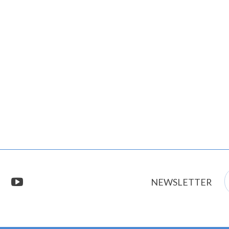
E
stagram
youtube
NEWSLETTER
m