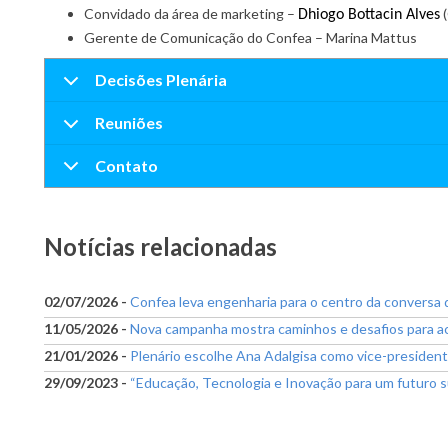
Convidado da área de marketing –
(
Dhiogo Bottacin Alves
Gerente de Comunicação do Confea – Marina Mattus
Decisões Plenária
Reuniões
Contato
Notícias relacionadas
02/07/2026 -
Confea leva engenharia para o centro da conversa
11/05/2026 -
Nova campanha mostra caminhos e desafios para ac
21/01/2026 -
Plenário escolhe Ana Adalgisa como vice-presiden
29/09/2023 -
“Educação, Tecnologia e Inovação para um futuro s