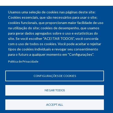
Usamos uma seleção de cookies nas páginas deste site:
NEWSLETTER
Cookies essenciais, que são necessários para usar o site;
cookies funcionais, que proporcionam maior facilidade de uso
E-
na utilização do site; cookies de desempenho, que usamos
mail
para gerar dados agregados sobre o uso e estatísticas do
site. Se você escolher "ACEITAR TODOS", você concorda
com o uso de todos os cookies. Você pode aceitar e rejeitar
tipos de cookies individuais e revogar seu consentimento
Endereço: SEPN 508, Bloco A
para o futuro a qualquer momento em "Configurações".
Ed. Confea - Engenheiro Francisco Saturnino de Brito Filho
Política de Privacidade
70740-541 - Brasília-DF
Telefone Geral: (61) 2105-3700
Horário de funcionamento: das 8h30 às 18h30
CONFIGURAÇÕES DE COOKIES
Política de Privacidade
Revogar consentimento de cookies
NEGAR TODOS
ACCEPT ALL