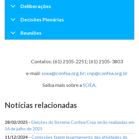
Deliberações
Decisões Plenárias
Reuniões
Contatos: (61) 2105-2251; (61) 2105-3803
e-mail:
soea@confea.org.br
;
cnp@confea.org.br
Saiba mais sobre a
SOEA
.
Notícias relacionadas
28/02/2025 -
Eleições do Sistema Confea/Crea serão realizadas em
16 de julho de 2025
11/12/2024 -
Comissões fazem levantamento das atividades do