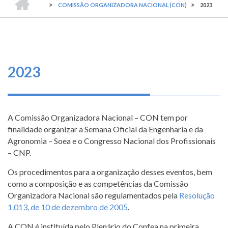
TRILHA
-
O
COMISSÃO ORGANIZADORA NACIONAL (CON)
2023
CONSELHO
DE
que
FEDERAL
DE
fazemos
NAVEGAÇÃO
ENGENHARIA
E
AGRONOMIA
Serviços
2023
Informe-
se
A Comissão Organizadora Nacional – CON tem por
Fale
finalidade organizar a Semana Oficial da Engenharia e da
Conosco
Agronomia – Soea e o Congresso Nacional dos Profissionais
– CNP.
Transparência
e
Os procedimentos para a organização desses eventos, bem
Prestação
como a composição e as competências da Comissão
de
Organizadora Nacional são regulamentados pela
Resolução
Contas
1.013, de 10 de dezembro de 2005
.
A CON é instituída pelo Plenário do Confea na primeira