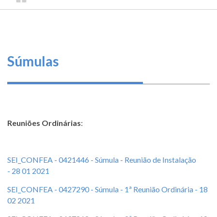
TRILHA
CONSELHO
O
FEDERAL
DE
que
DE
ENGENHARIA
fazemos
NAVEGAÇÃO
E
AGRONOMIA
Serviços
Súmulas
Informe-
se
Fale
Reuniões Ordinárias
:
Conosco
Transparência
SEI_CONFEA - 0421446 - Súmula - Reunião de Instalação
e
- 28 01 2021
Prestação
de
SEI_CONFEA - 0427290 - Súmula - 1ª Reunião Ordinária - 18
Contas
02 2021